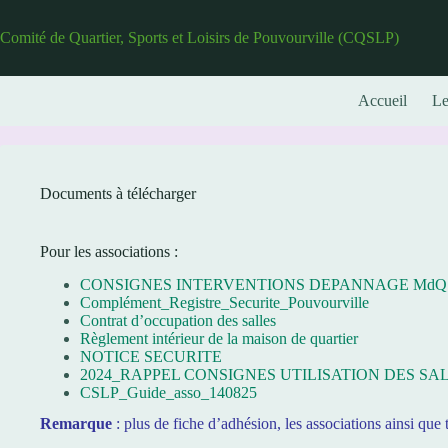
Passer
au
Comité de Quartier, Sports et Loisirs de Pouvourville (CQSLP)
contenu
Accueil
L
Documents à télécharger
Pour les associations :
CONSIGNES INTERVENTIONS DEPANNAGE MdQ Po
Complément_Registre_Securite_Pouvourville
Contrat d’occupation des salles
Règlement intérieur de la maison de quartier
NOTICE SECURITE
2024_RAPPEL CONSIGNES UTILISATION DES S
CSLP_Guide_asso_140825
Remarque
: plus de fiche d’adhésion, les associations ainsi que t